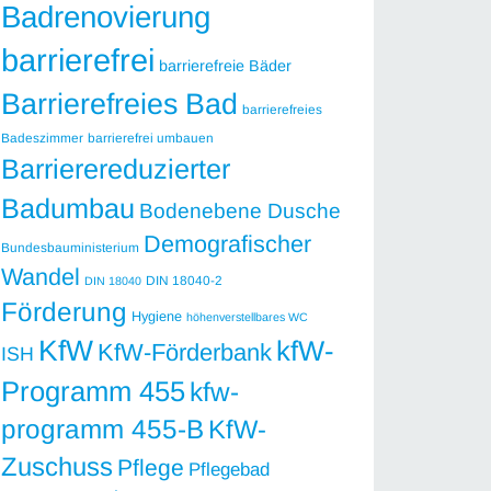
Badrenovierung
barrierefrei
barrierefreie Bäder
Barrierefreies Bad
barrierefreies
Badeszimmer
barrierefrei umbauen
Barrierereduzierter
Badumbau
Bodenebene Dusche
Demografischer
Bundesbauministerium
Wandel
DIN 18040-2
DIN 18040
Förderung
Hygiene
höhenverstellbares WC
KfW
kfW-
KfW-Förderbank
ISH
Programm 455
kfw-
programm 455-B
KfW-
Zuschuss
Pflege
Pflegebad