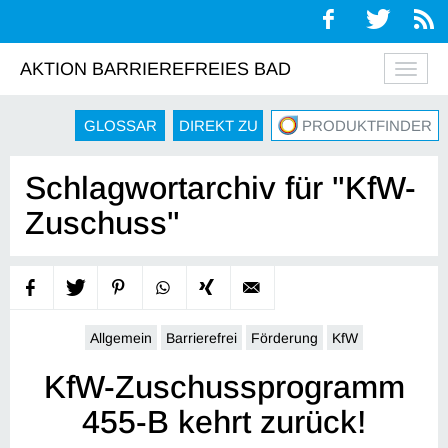
AKTION BARRIEREFREIES BAD
Navig
auskl
GLOSSAR
DIREKT ZU
PRODUKTFINDER
Schlagwortarchiv für "KfW-
Zuschuss"
Allgemein
Barrierefrei
Förderung
KfW
KfW-Zuschussprogramm
455-B kehrt zurück!