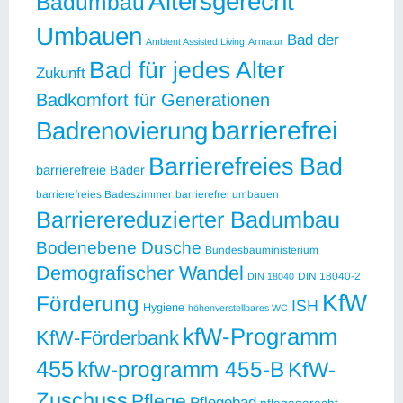
Altersgerecht
Badumbau
Umbauen
Bad der
Ambient Assisted Living
Armatur
Bad für jedes Alter
Zukunft
Badkomfort für Generationen
barrierefrei
Badrenovierung
Barrierefreies Bad
barrierefreie Bäder
barrierefreies Badeszimmer
barrierefrei umbauen
Barrierereduzierter Badumbau
Bodenebene Dusche
Bundesbauministerium
Demografischer Wandel
DIN 18040-2
DIN 18040
KfW
Förderung
ISH
Hygiene
höhenverstellbares WC
kfW-Programm
KfW-Förderbank
455
kfw-programm 455-B
KfW-
Zuschuss
Pflege
Pflegebad