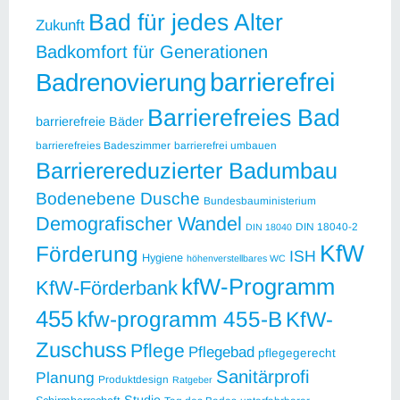
Bad für jedes Alter
Zukunft
Badkomfort für Generationen
barrierefrei
Badrenovierung
Barrierefreies Bad
barrierefreie Bäder
barrierefreies Badeszimmer
barrierefrei umbauen
Barrierereduzierter Badumbau
Bodenebene Dusche
Bundesbauministerium
Demografischer Wandel
DIN 18040-2
DIN 18040
KfW
Förderung
ISH
Hygiene
höhenverstellbares WC
kfW-Programm
KfW-Förderbank
455
kfw-programm 455-B
KfW-
Zuschuss
Pflege
Pflegebad
pflegegerecht
Sanitärprofi
Planung
Produktdesign
Ratgeber
Studie