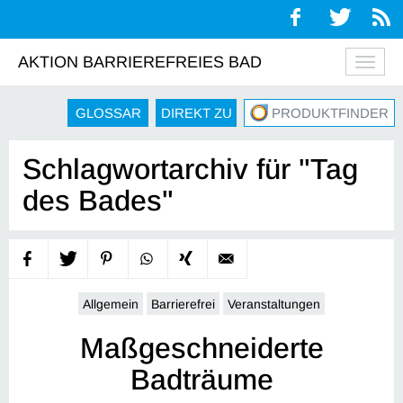
AKTION BARRIEREFREIES BAD
Navig
auskl
GLOSSAR
DIREKT ZU
PRODUKTFINDER
Schlagwortarchiv für "Tag
des Bades"
Allgemein
Barrierefrei
Veranstaltungen
Maßgeschneiderte
Badträume