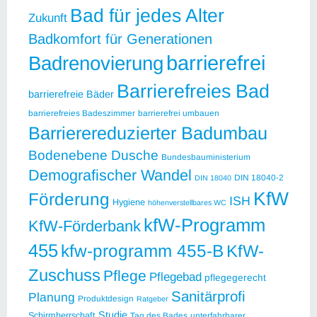
Bad für jedes Alter
Zukunft
Badkomfort für Generationen
barrierefrei
Badrenovierung
Barrierefreies Bad
barrierefreie Bäder
barrierefreies Badeszimmer
barrierefrei umbauen
Barrierereduzierter Badumbau
Bodenebene Dusche
Bundesbauministerium
Demografischer Wandel
DIN 18040-2
DIN 18040
KfW
Förderung
ISH
Hygiene
höhenverstellbares WC
kfW-Programm
KfW-Förderbank
455
kfw-programm 455-B
KfW-
Zuschuss
Pflege
Pflegebad
pflegegerecht
Sanitärprofi
Planung
Produktdesign
Ratgeber
Studie
Schirmherrschaft
Tag des Bades
unterfahrbarer