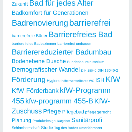
Bad für jedes Alter
Zukunft
Badkomfort für Generationen
barrierefrei
Badrenovierung
Barrierefreies Bad
barrierefreie Bäder
barrierefreies Badeszimmer
barrierefrei umbauen
Barrierereduzierter Badumbau
Bodenebene Dusche
Bundesbauministerium
Demografischer Wandel
DIN 18040-2
DIN 18040
KfW
Förderung
ISH
Hygiene
höhenverstellbares WC
kfW-Programm
KfW-Förderbank
455
kfw-programm 455-B
KfW-
Zuschuss
Pflege
Pflegebad
pflegegerecht
Sanitärprofi
Planung
Produktdesign
Ratgeber
Studie
Schirmherrschaft
Tag des Bades
unterfahrbarer