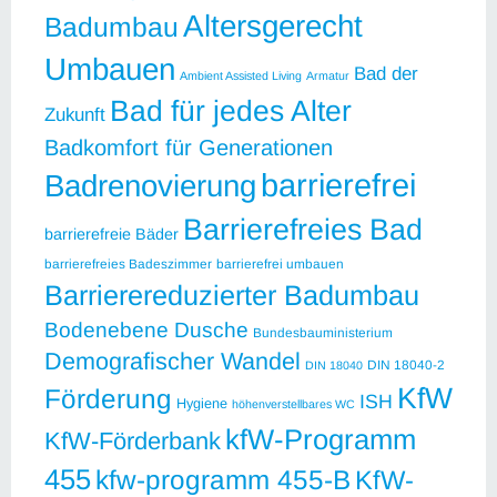
Altersgerecht
Badumbau
Umbauen
Bad der
Ambient Assisted Living
Armatur
Bad für jedes Alter
Zukunft
Badkomfort für Generationen
barrierefrei
Badrenovierung
Barrierefreies Bad
barrierefreie Bäder
barrierefreies Badeszimmer
barrierefrei umbauen
Barrierereduzierter Badumbau
Bodenebene Dusche
Bundesbauministerium
Demografischer Wandel
DIN 18040-2
DIN 18040
KfW
Förderung
ISH
Hygiene
höhenverstellbares WC
kfW-Programm
KfW-Förderbank
455
kfw-programm 455-B
KfW-