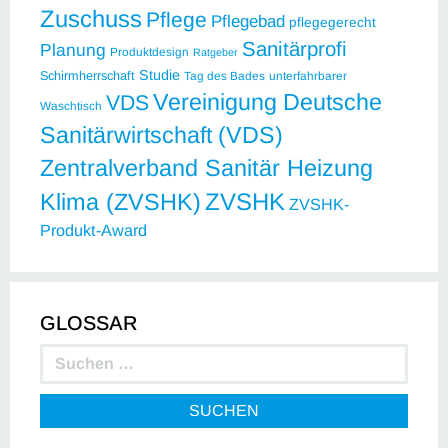
Zuschuss
Pflege
Pflegebad
pflegegerecht
Sanitärprofi
Planung
Produktdesign
Ratgeber
Studie
Schirmherrschaft
Tag des Bades
unterfahrbarer
Vereinigung Deutsche
VDS
Waschtisch
Sanitärwirtschaft (VDS)
Zentralverband Sanitär Heizung
ZVSHK
Klima (ZVSHK)
ZVSHK-
Produkt-Award
GLOSSAR
SUCHEN