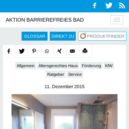
AKTION BARRIEREFREIES BAD
Navig
auskl
GLOSSAR
DIREKT ZU
PRODUKTFINDER
Allgemein
Altersgerechtes Haus
Förderung
KfW
Ratgeber
Service
11. Dezember 2015