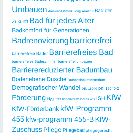
Umbauen
Bad der
Ambient Assisted Living
Armatur
Bad für jedes Alter
Zukunft
Badkomfort für Generationen
barrierefrei
Badrenovierung
Barrierefreies Bad
barrierefreie Bäder
barrierefreies Badeszimmer
barrierefrei umbauen
Barrierereduzierter Badumbau
Bodenebene Dusche
Bundesbauministerium
Demografischer Wandel
DIN 18040-2
DIN 18040
KfW
Förderung
ISH
Hygiene
höhenverstellbares WC
kfW-Programm
KfW-Förderbank
455
kfw-programm 455-B
KfW-
Zuschuss
Pflege
Pflegebad
pflegegerecht