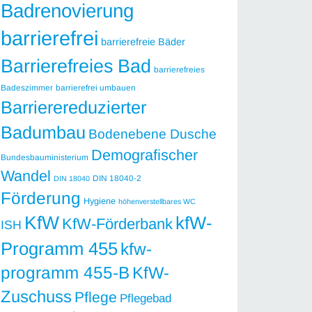
Badrenovierung
barrierefrei
barrierefreie Bäder
Barrierefreies Bad
barrierefreies
Badeszimmer
barrierefrei umbauen
Barrierereduzierter
Badumbau
Bodenebene Dusche
Demografischer
Bundesbauministerium
Wandel
DIN 18040-2
DIN 18040
Förderung
Hygiene
höhenverstellbares WC
KfW
kfW-
KfW-Förderbank
ISH
Programm 455
kfw-
programm 455-B
KfW-
Zuschuss
Pflege
Pflegebad