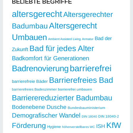
BELIEBTE BEGRIFFE
altersgerecht
Altersgerechter
Altersgerecht
Badumbau
Umbauen
Bad der
Ambient Assisted Living
Armatur
Bad für jedes Alter
Zukunft
Badkomfort für Generationen
barrierefrei
Badrenovierung
Barrierefreies Bad
barrierefreie Bäder
barrierefreies Badeszimmer
barrierefrei umbauen
Barrierereduzierter Badumbau
Bodenebene Dusche
Bundesbauministerium
Demografischer Wandel
DIN 18040-2
DIN 18040
KfW
Förderung
ISH
Hygiene
höhenverstellbares WC