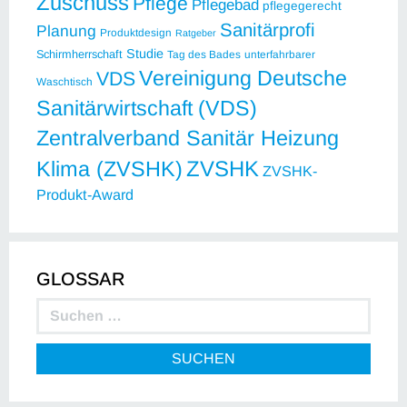
Zuschuss
Pflege
Pflegebad
pflegegerecht
Sanitärprofi
Planung
Produktdesign
Ratgeber
Studie
Schirmherrschaft
Tag des Bades
unterfahrbarer
Vereinigung Deutsche
VDS
Waschtisch
Sanitärwirtschaft (VDS)
Zentralverband Sanitär Heizung
ZVSHK
Klima (ZVSHK)
ZVSHK-
Produkt-Award
GLOSSAR
SUCHEN