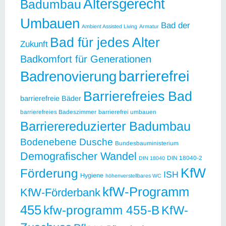
Altersgerecht
Badumbau
Umbauen
Bad der
Ambient Assisted Living
Armatur
Bad für jedes Alter
Zukunft
Badkomfort für Generationen
barrierefrei
Badrenovierung
Barrierefreies Bad
barrierefreie Bäder
barrierefreies Badeszimmer
barrierefrei umbauen
Barrierereduzierter Badumbau
Bodenebene Dusche
Bundesbauministerium
Demografischer Wandel
DIN 18040-2
DIN 18040
KfW
Förderung
ISH
Hygiene
höhenverstellbares WC
kfW-Programm
KfW-Förderbank
455
kfw-programm 455-B
KfW-