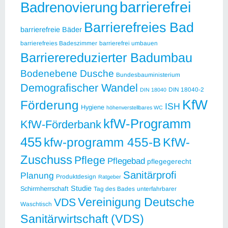
barrierefrei
Badrenovierung
Barrierefreies Bad
barrierefreie Bäder
barrierefreies Badeszimmer
barrierefrei umbauen
Barrierereduzierter Badumbau
Bodenebene Dusche
Bundesbauministerium
Demografischer Wandel
DIN 18040-2
DIN 18040
KfW
Förderung
ISH
Hygiene
höhenverstellbares WC
kfW-Programm
KfW-Förderbank
455
kfw-programm 455-B
KfW-
Zuschuss
Pflege
Pflegebad
pflegegerecht
Sanitärprofi
Planung
Produktdesign
Ratgeber
Studie
Schirmherrschaft
Tag des Bades
unterfahrbarer
Vereinigung Deutsche
VDS
Waschtisch
Sanitärwirtschaft (VDS)