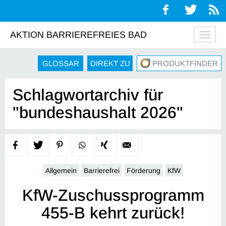
AKTION BARRIEREFREIES BAD
Navig
auskl
GLOSSAR
DIREKT ZU
PRODUKTFINDER
Schlagwortarchiv für
"bundeshaushalt 2026"
Allgemein
Barrierefrei
Förderung
KfW
KfW-Zuschussprogramm
455-B kehrt zurück!