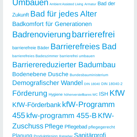
Umbauen
Bad der
Ambient Assisted Living
Armatur
Bad für jedes Alter
Zukunft
Badkomfort für Generationen
barrierefrei
Badrenovierung
Barrierefreies Bad
barrierefreie Bäder
barrierefreies Badeszimmer
barrierefrei umbauen
Barrierereduzierter Badumbau
Bodenebene Dusche
Bundesbauministerium
Demografischer Wandel
DIN 18040-2
DIN 18040
KfW
Förderung
ISH
Hygiene
höhenverstellbares WC
kfW-Programm
KfW-Förderbank
455
kfw-programm 455-B
KfW-
Zuschuss
Pflege
Pflegebad
pflegegerecht
Sanitärprofi
Planung
Produktdesign
Ratgeber