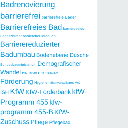
Badrenovierung
barrierefrei
barrierefreie Bäder
Barrierefreies Bad
barrierefreies
Badeszimmer
barrierefrei umbauen
Barrierereduzierter
Badumbau
Bodenebene Dusche
Demografischer
Bundesbauministerium
Wandel
DIN 18040-2
DIN 18040
Förderung
Hygiene
höhenverstellbares WC
KfW
kfW-
KfW-Förderbank
ISH
Programm 455
kfw-
programm 455-B
KfW-
Zuschuss
Pflege
Pflegebad