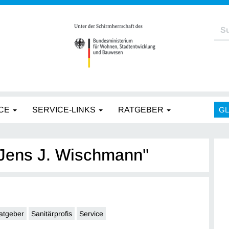
CE
SERVICE-LINKS
RATGEBER
G
"Jens J. Wischmann"
atgeber
Sanitärprofis
Service