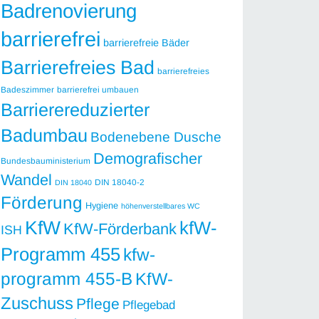
Badrenovierung
barrierefrei
barrierefreie Bäder
Barrierefreies Bad
barrierefreies
Badeszimmer
barrierefrei umbauen
Barrierereduzierter
Badumbau
Bodenebene Dusche
Demografischer
Bundesbauministerium
Wandel
DIN 18040-2
DIN 18040
Förderung
Hygiene
höhenverstellbares WC
KfW
kfW-
KfW-Förderbank
ISH
Programm 455
kfw-
programm 455-B
KfW-
Zuschuss
Pflege
Pflegebad