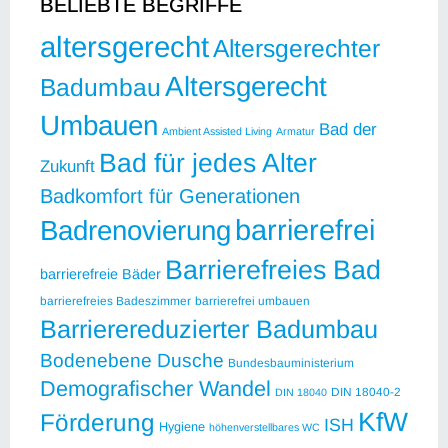
BELIEBTE BEGRIFFE
altersgerecht
Altersgerechter
Altersgerecht
Badumbau
Umbauen
Bad der
Ambient Assisted Living
Armatur
Bad für jedes Alter
Zukunft
Badkomfort für Generationen
barrierefrei
Badrenovierung
Barrierefreies Bad
barrierefreie Bäder
barrierefreies Badeszimmer
barrierefrei umbauen
Barrierereduzierter Badumbau
Bodenebene Dusche
Bundesbauministerium
Demografischer Wandel
DIN 18040-2
DIN 18040
KfW
Förderung
ISH
Hygiene
höhenverstellbares WC