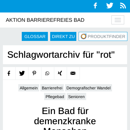
AKTION BARRIEREFREIES BAD
Navig
auskl
GLOSSAR
DIREKT ZU
PRODUKTFINDER
Schlagwortarchiv für "rot"
Allgemein
Barrierefrei
Demografischer Wandel
Pflegebad
Senioren
Ein Bad für
demenzkranke