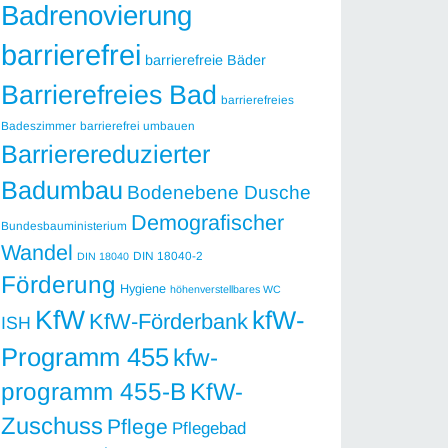
Badrenovierung
barrierefrei
barrierefreie Bäder
Barrierefreies Bad
barrierefreies
Badeszimmer
barrierefrei umbauen
Barrierereduzierter
Badumbau
Bodenebene Dusche
Demografischer
Bundesbauministerium
Wandel
DIN 18040-2
DIN 18040
Förderung
Hygiene
höhenverstellbares WC
KfW
kfW-
KfW-Förderbank
ISH
Programm 455
kfw-
programm 455-B
KfW-
Zuschuss
Pflege
Pflegebad