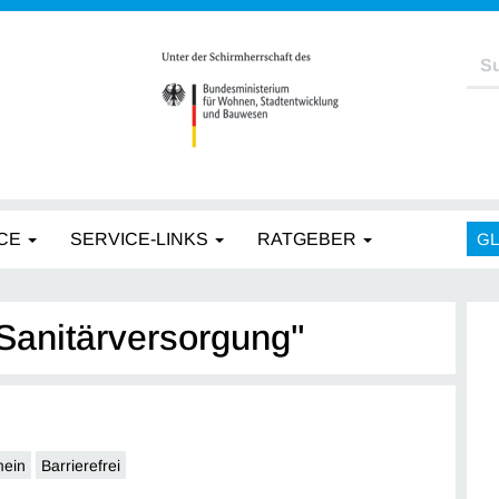
CE
SERVICE-LINKS
RATGEBER
G
"Sanitärversorgung"
mein
Barrierefrei