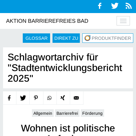
AKTION BARRIEREFREIES BAD
Navig
auskl
GLOSSAR
DIREKT ZU
PRODUKTFINDER
Schlagwortarchiv für
"Stadtentwicklungsbericht
2025"
Allgemein
Barrierefrei
Förderung
Wohnen ist politische