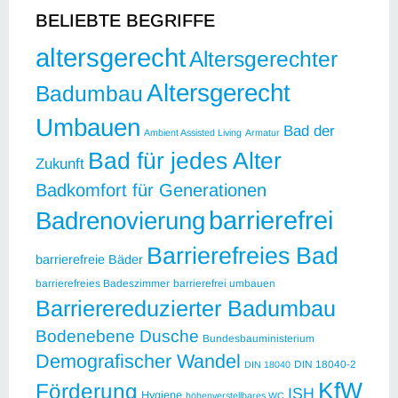
BELIEBTE BEGRIFFE
altersgerecht
Altersgerechter
Altersgerecht
Badumbau
Umbauen
Bad der
Ambient Assisted Living
Armatur
Bad für jedes Alter
Zukunft
Badkomfort für Generationen
barrierefrei
Badrenovierung
Barrierefreies Bad
barrierefreie Bäder
barrierefreies Badeszimmer
barrierefrei umbauen
Barrierereduzierter Badumbau
Bodenebene Dusche
Bundesbauministerium
Demografischer Wandel
DIN 18040-2
DIN 18040
KfW
Förderung
ISH
Hygiene
höhenverstellbares WC