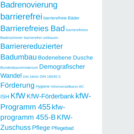
Badrenovierung
barrierefrei
barrierefreie Bäder
Barrierefreies Bad
barrierefreies
Badeszimmer
barrierefrei umbauen
Barrierereduzierter
Badumbau
Bodenebene Dusche
Demografischer
Bundesbauministerium
Wandel
DIN 18040-2
DIN 18040
Förderung
Hygiene
höhenverstellbares WC
KfW
kfW-
KfW-Förderbank
ISH
Programm 455
kfw-
programm 455-B
KfW-
Zuschuss
Pflege
Pflegebad