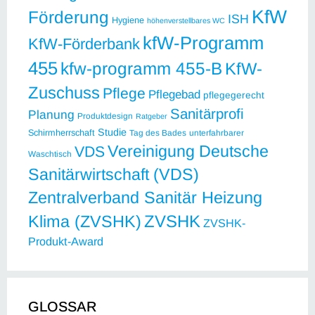
KfW
Förderung
ISH
Hygiene
höhenverstellbares WC
kfW-Programm
KfW-Förderbank
455
kfw-programm 455-B
KfW-
Zuschuss
Pflege
Pflegebad
pflegegerecht
Sanitärprofi
Planung
Produktdesign
Ratgeber
Studie
Schirmherrschaft
Tag des Bades
unterfahrbarer
Vereinigung Deutsche
VDS
Waschtisch
Sanitärwirtschaft (VDS)
Zentralverband Sanitär Heizung
ZVSHK
Klima (ZVSHK)
ZVSHK-
Produkt-Award
GLOSSAR