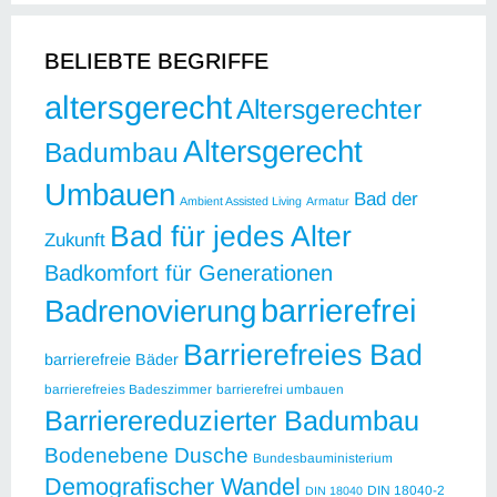
BELIEBTE BEGRIFFE
altersgerecht
Altersgerechter
Altersgerecht
Badumbau
Umbauen
Bad der
Ambient Assisted Living
Armatur
Bad für jedes Alter
Zukunft
Badkomfort für Generationen
barrierefrei
Badrenovierung
Barrierefreies Bad
barrierefreie Bäder
barrierefreies Badeszimmer
barrierefrei umbauen
Barrierereduzierter Badumbau
Bodenebene Dusche
Bundesbauministerium
Demografischer Wandel
DIN 18040-2
DIN 18040