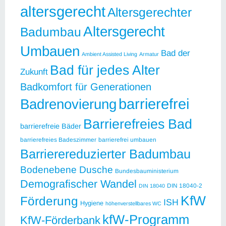
altersgerecht
Altersgerechter
Altersgerecht
Badumbau
Umbauen
Bad der
Ambient Assisted Living
Armatur
Bad für jedes Alter
Zukunft
Badkomfort für Generationen
barrierefrei
Badrenovierung
Barrierefreies Bad
barrierefreie Bäder
barrierefreies Badeszimmer
barrierefrei umbauen
Barrierereduzierter Badumbau
Bodenebene Dusche
Bundesbauministerium
Demografischer Wandel
DIN 18040-2
DIN 18040
KfW
Förderung
ISH
Hygiene
höhenverstellbares WC
kfW-Programm
KfW-Förderbank