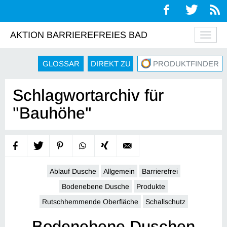
AKTION BARRIEREFREIES BAD
Navig
auskl
GLOSSAR
DIREKT ZU
PRODUKTFINDER
Schlagwortarchiv für
"Bauhöhe"
Ablauf Dusche
Allgemein
Barrierefrei
Bodenebene Dusche
Produkte
Rutschhemmende Oberfläche
Schallschutz
Bodenebene Duschen