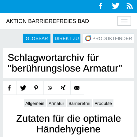
AKTION BARRIEREFREIES BAD
Navig
auskl
GLOSSAR
DIREKT ZU
PRODUKTFINDER
Schlagwortarchiv für
"berührungslose Armatur"
Allgemein
Armatur
Barrierefrei
Produkte
Zutaten für die optimale
Händehygiene