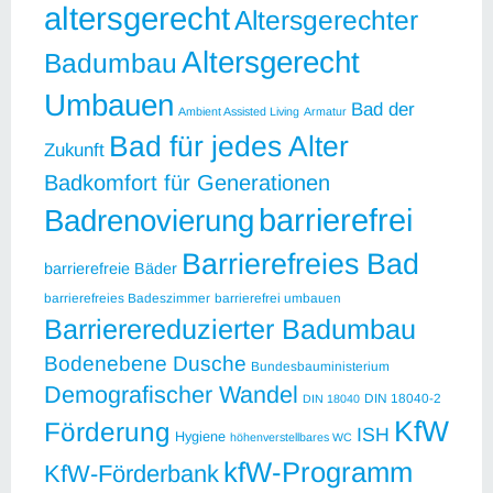
altersgerecht
Altersgerechter
Altersgerecht
Badumbau
Umbauen
Bad der
Ambient Assisted Living
Armatur
Bad für jedes Alter
Zukunft
Badkomfort für Generationen
barrierefrei
Badrenovierung
Barrierefreies Bad
barrierefreie Bäder
barrierefreies Badeszimmer
barrierefrei umbauen
Barrierereduzierter Badumbau
Bodenebene Dusche
Bundesbauministerium
Demografischer Wandel
DIN 18040-2
DIN 18040
KfW
Förderung
ISH
Hygiene
höhenverstellbares WC
kfW-Programm
KfW-Förderbank