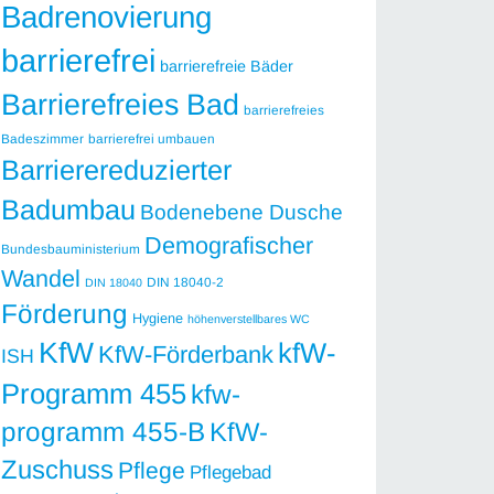
Badrenovierung
barrierefrei
barrierefreie Bäder
Barrierefreies Bad
barrierefreies
Badeszimmer
barrierefrei umbauen
Barrierereduzierter
Badumbau
Bodenebene Dusche
Demografischer
Bundesbauministerium
Wandel
DIN 18040-2
DIN 18040
Förderung
Hygiene
höhenverstellbares WC
KfW
kfW-
KfW-Förderbank
ISH
Programm 455
kfw-
programm 455-B
KfW-
Zuschuss
Pflege
Pflegebad