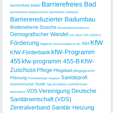
Barrierefreies Bad
barrierefreie Bäder
barrierefreies Badeszimmer
barrierefrei umbauen
Barrierereduzierter Badumbau
Bodenebene Dusche
Bundesbauministerium
Demografischer Wandel
DIN 18040-2
DIN 18040
KfW
Förderung
ISH
Hygiene
höhenverstellbares WC
kfW-Programm
KfW-Förderbank
455
kfw-programm 455-B
KfW-
Zuschuss
Pflege
Pflegebad
pflegegerecht
Sanitärprofi
Planung
Produktdesign
Ratgeber
Studie
Schirmherrschaft
Tag des Bades
unterfahrbarer
Vereinigung Deutsche
VDS
Waschtisch
Sanitärwirtschaft (VDS)
Zentralverband Sanitär Heizung