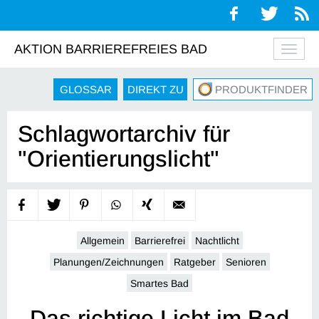
AKTION BARRIEREFREIES BAD
Navig
auskl
GLOSSAR
DIREKT ZU
PRODUKTFINDER
Schlagwortarchiv für
"Orientierungslicht"
Allgemein
Barrierefrei
Nachtlicht
Planungen/Zeichnungen
Ratgeber
Senioren
Smartes Bad
Das richtige Licht im Bad