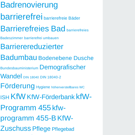
Badrenovierung
barrierefrei
barrierefreie Bäder
Barrierefreies Bad
barrierefreies
Badeszimmer
barrierefrei umbauen
Barrierereduzierter
Badumbau
Bodenebene Dusche
Demografischer
Bundesbauministerium
Wandel
DIN 18040-2
DIN 18040
Förderung
Hygiene
höhenverstellbares WC
KfW
kfW-
KfW-Förderbank
ISH
Programm 455
kfw-
programm 455-B
KfW-
Zuschuss
Pflege
Pflegebad