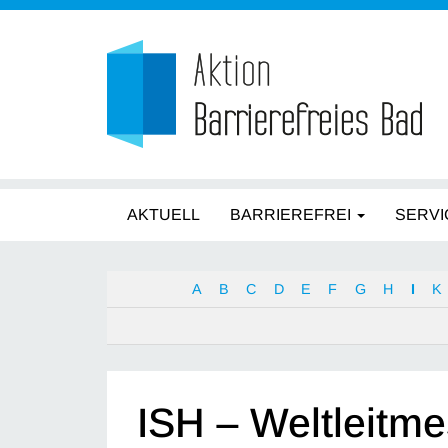
AKTUELL
BARRIEREFREI
SERVI
A
B
C
D
E
F
G
H
I
K
ISH – Weltleitme