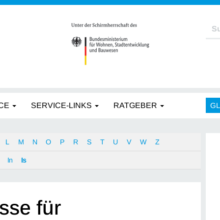
CE
SERVICE-LINKS
RATGEBER
G
L
M
N
O
P
R
S
T
U
V
W
Z
In
Is
sse für