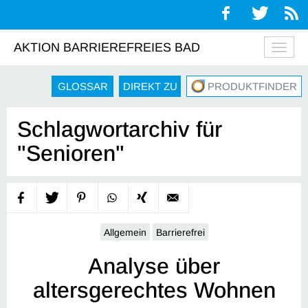
AKTION BARRIEREFREIES BAD
Navig
auskl
GLOSSAR
DIREKT ZU
PRODUKTFINDER
Schlagwortarchiv für
"Senioren"
Allgemein
Barrierefrei
Analyse über
altersgerechtes Wohnen