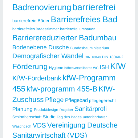
barrierefrei
Badrenovierung
Barrierefreies Bad
barrierefreie Bäder
barrierefreies Badeszimmer
barrierefrei umbauen
Barrierereduzierter Badumbau
Bodenebene Dusche
Bundesbauministerium
Demografischer Wandel
DIN 18040-2
DIN 18040
KfW
Förderung
ISH
Hygiene
höhenverstellbares WC
kfW-Programm
KfW-Förderbank
455
kfw-programm 455-B
KfW-
Zuschuss
Pflege
Pflegebad
pflegegerecht
Sanitärprofi
Planung
Produktdesign
Ratgeber
Studie
Schirmherrschaft
Tag des Bades
unterfahrbarer
Vereinigung Deutsche
VDS
Waschtisch
Sanitärwirtschaft (VDS)