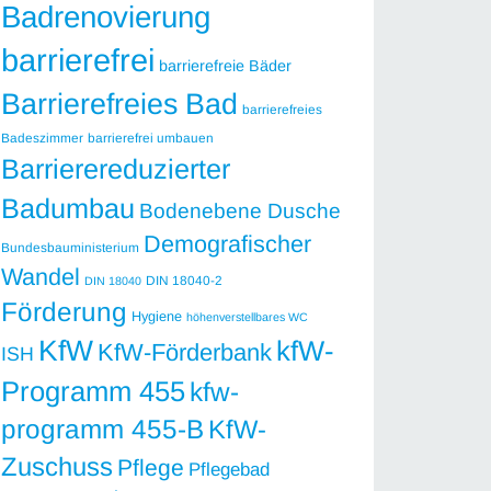
Badrenovierung
barrierefrei
barrierefreie Bäder
Barrierefreies Bad
barrierefreies
Badeszimmer
barrierefrei umbauen
Barrierereduzierter
Badumbau
Bodenebene Dusche
Demografischer
Bundesbauministerium
Wandel
DIN 18040-2
DIN 18040
Förderung
Hygiene
höhenverstellbares WC
KfW
kfW-
KfW-Förderbank
ISH
Programm 455
kfw-
programm 455-B
KfW-
Zuschuss
Pflege
Pflegebad