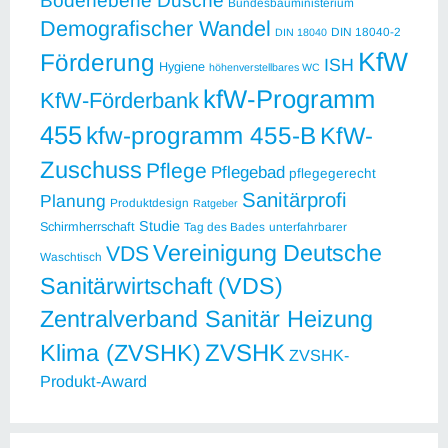
Bodenebene Dusche
Bundesbauministerium
Demografischer Wandel
DIN 18040-2
DIN 18040
KfW
Förderung
ISH
Hygiene
höhenverstellbares WC
kfW-Programm
KfW-Förderbank
455
kfw-programm 455-B
KfW-
Zuschuss
Pflege
Pflegebad
pflegegerecht
Sanitärprofi
Planung
Produktdesign
Ratgeber
Studie
Schirmherrschaft
Tag des Bades
unterfahrbarer
Vereinigung Deutsche
VDS
Waschtisch
Sanitärwirtschaft (VDS)
Zentralverband Sanitär Heizung
ZVSHK
Klima (ZVSHK)
ZVSHK-
Produkt-Award