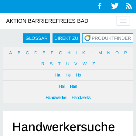
AKTION BARRIEREFREIES BAD
Navig
auskl
GLOSSAR
DIREKT ZU
PRODUKTFINDER
A
B
C
D
E
F
G
H
I
K
L
M
N
O
P
R
S
T
U
V
W
Z
Ha
He
Ho
Hal
Han
Handwerke
Handwerks
Handwerkersuche