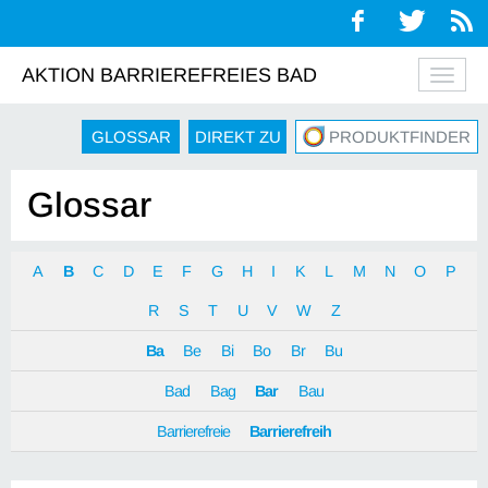
AKTION BARRIEREFREIES BAD
Navig
auskl
GLOSSAR
DIREKT ZU
PRODUKTFINDER
Glossar
A
B
C
D
E
F
G
H
I
K
L
M
N
O
P
R
S
T
U
V
W
Z
Ba
Be
Bi
Bo
Br
Bu
Bad
Bag
Bar
Bau
Barrierefreie
Barrierefreih