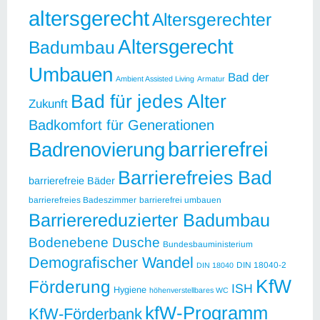
altersgerecht
Altersgerechter
Altersgerecht
Badumbau
Umbauen
Bad der
Ambient Assisted Living
Armatur
Bad für jedes Alter
Zukunft
Badkomfort für Generationen
barrierefrei
Badrenovierung
Barrierefreies Bad
barrierefreie Bäder
barrierefreies Badeszimmer
barrierefrei umbauen
Barrierereduzierter Badumbau
Bodenebene Dusche
Bundesbauministerium
Demografischer Wandel
DIN 18040-2
DIN 18040
KfW
Förderung
ISH
Hygiene
höhenverstellbares WC
kfW-Programm
KfW-Förderbank