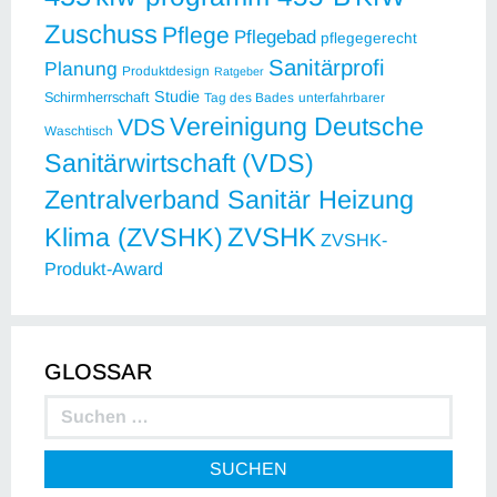
Zuschuss
Pflege
Pflegebad
pflegegerecht
Sanitärprofi
Planung
Produktdesign
Ratgeber
Studie
Schirmherrschaft
Tag des Bades
unterfahrbarer
Vereinigung Deutsche
VDS
Waschtisch
Sanitärwirtschaft (VDS)
Zentralverband Sanitär Heizung
ZVSHK
Klima (ZVSHK)
ZVSHK-
Produkt-Award
GLOSSAR
SUCHEN