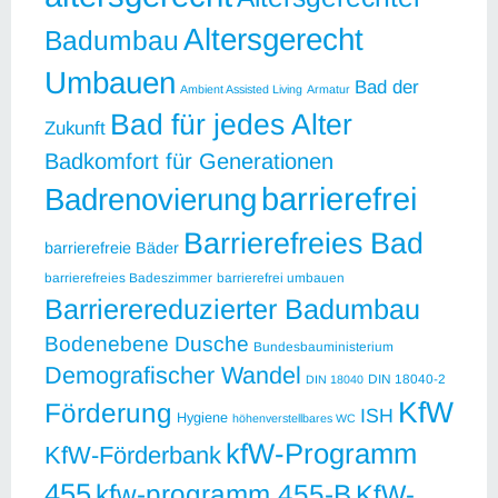
Altersgerecht
Badumbau
Umbauen
Bad der
Ambient Assisted Living
Armatur
Bad für jedes Alter
Zukunft
Badkomfort für Generationen
barrierefrei
Badrenovierung
Barrierefreies Bad
barrierefreie Bäder
barrierefreies Badeszimmer
barrierefrei umbauen
Barrierereduzierter Badumbau
Bodenebene Dusche
Bundesbauministerium
Demografischer Wandel
DIN 18040-2
DIN 18040
KfW
Förderung
ISH
Hygiene
höhenverstellbares WC
kfW-Programm
KfW-Förderbank
455
kfw-programm 455-B
KfW-