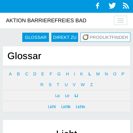
AKTION BARRIEREFREIES BAD
Navig
auskl
GLOSSAR
DIREKT ZU
PRODUKTFINDER
Glossar
A
B
C
D
E
F
G
H
I
K
L
M
N
O
P
R
S
T
U
V
W
Z
La
Le
Li
Licht
Lichtk
Lichts