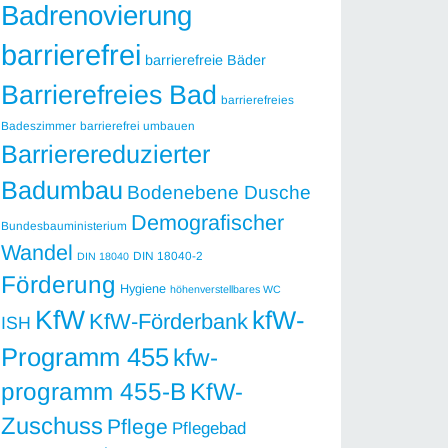
Badrenovierung
barrierefrei
barrierefreie Bäder
Barrierefreies Bad
barrierefreies
Badeszimmer
barrierefrei umbauen
Barrierereduzierter
Badumbau
Bodenebene Dusche
Demografischer
Bundesbauministerium
Wandel
DIN 18040-2
DIN 18040
Förderung
Hygiene
höhenverstellbares WC
KfW
kfW-
KfW-Förderbank
ISH
Programm 455
kfw-
programm 455-B
KfW-
Zuschuss
Pflege
Pflegebad