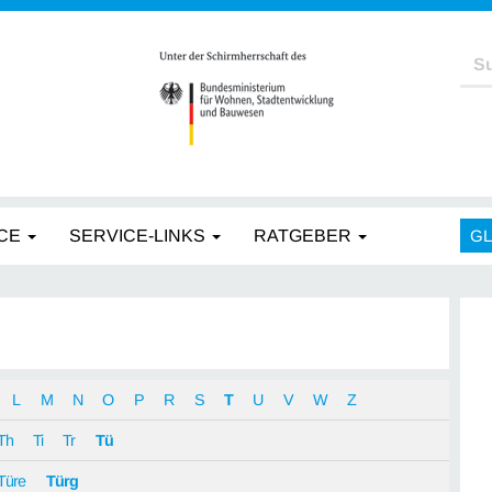
CE
SERVICE-LINKS
RATGEBER
G
L
M
N
O
P
R
S
T
U
V
W
Z
Th
Ti
Tr
Tü
Türe
Türg