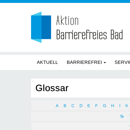
AKTUELL
BARRIEREFREI
SERVI
Glossar
A
B
C
D
E
F
G
H
I
K
Te