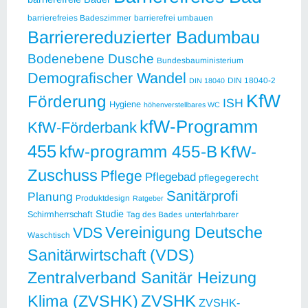
barrierefreies Badeszimmer
barrierefrei umbauen
Barrierereduzierter Badumbau
Bodenebene Dusche
Bundesbauministerium
Demografischer Wandel
DIN 18040-2
DIN 18040
KfW
Förderung
ISH
Hygiene
höhenverstellbares WC
kfW-Programm
KfW-Förderbank
455
kfw-programm 455-B
KfW-
Zuschuss
Pflege
Pflegebad
pflegegerecht
Sanitärprofi
Planung
Produktdesign
Ratgeber
Studie
Schirmherrschaft
Tag des Bades
unterfahrbarer
Vereinigung Deutsche
VDS
Waschtisch
Sanitärwirtschaft (VDS)
Zentralverband Sanitär Heizung
ZVSHK
Klima (ZVSHK)
ZVSHK-