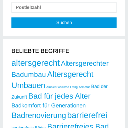
Suchen
BELIEBTE BEGRIFFE
altersgerecht
Altersgerechter
Altersgerecht
Badumbau
Umbauen
Bad der
Ambient Assisted Living
Armatur
Bad für jedes Alter
Zukunft
Badkomfort für Generationen
barrierefrei
Badrenovierung
Barrierefreies Bad
barrierefreie Bäder