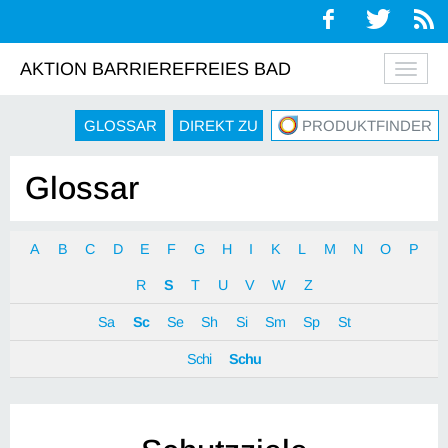
AKTION BARRIEREFREIES BAD
Navig
auskl
GLOSSAR
DIREKT ZU
PRODUKTFINDER
Glossar
A
B
C
D
E
F
G
H
I
K
L
M
N
O
P
R
S
T
U
V
W
Z
Sa
Sc
Se
Sh
Si
Sm
Sp
St
Schi
Schu