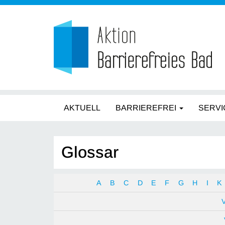
AKTUELL
BARRIEREFREI
SERVI
Glossar
A
B
C
D
E
F
G
H
I
K