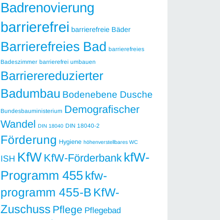
Badrenovierung
barrierefrei
barrierefreie Bäder
Barrierefreies Bad
barrierefreies
Badeszimmer
barrierefrei umbauen
Barrierereduzierter
Badumbau
Bodenebene Dusche
Demografischer
Bundesbauministerium
Wandel
DIN 18040-2
DIN 18040
Förderung
Hygiene
höhenverstellbares WC
KfW
kfW-
KfW-Förderbank
ISH
Programm 455
kfw-
programm 455-B
KfW-
Zuschuss
Pflege
Pflegebad