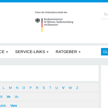
CE
SERVICE-LINKS
RATGEBER
G
L
M
N
O
P
R
S
T
U
V
W
Z
Vd
Ve
Vo
Verb
Vere