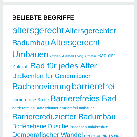
BELIEBTE BEGRIFFE
altersgerecht
Altersgerechter
Altersgerecht
Badumbau
Umbauen
Bad der
Ambient Assisted Living
Armatur
Bad für jedes Alter
Zukunft
Badkomfort für Generationen
barrierefrei
Badrenovierung
Barrierefreies Bad
barrierefreie Bäder
barrierefreies Badeszimmer
barrierefrei umbauen
Barrierereduzierter Badumbau
Bodenebene Dusche
Bundesbauministerium
Demografischer Wandel
DIN 18040-2
DIN 18040