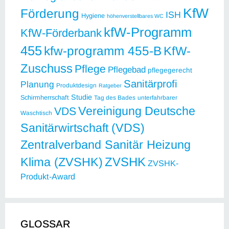
KfW
Förderung
ISH
Hygiene
höhenverstellbares WC
kfW-Programm
KfW-Förderbank
455
kfw-programm 455-B
KfW-
Zuschuss
Pflege
Pflegebad
pflegegerecht
Sanitärprofi
Planung
Produktdesign
Ratgeber
Studie
Schirmherrschaft
Tag des Bades
unterfahrbarer
Vereinigung Deutsche
VDS
Waschtisch
Sanitärwirtschaft (VDS)
Zentralverband Sanitär Heizung
ZVSHK
Klima (ZVSHK)
ZVSHK-
Produkt-Award
GLOSSAR