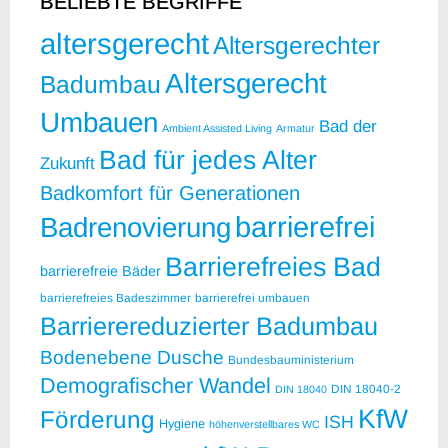
BELIEBTE BEGRIFFE
altersgerecht
Altersgerechter
Altersgerecht
Badumbau
Umbauen
Bad der
Ambient Assisted Living
Armatur
Bad für jedes Alter
Zukunft
Badkomfort für Generationen
barrierefrei
Badrenovierung
Barrierefreies Bad
barrierefreie Bäder
barrierefreies Badeszimmer
barrierefrei umbauen
Barrierereduzierter Badumbau
Bodenebene Dusche
Bundesbauministerium
Demografischer Wandel
DIN 18040-2
DIN 18040
KfW
Förderung
ISH
Hygiene
höhenverstellbares WC