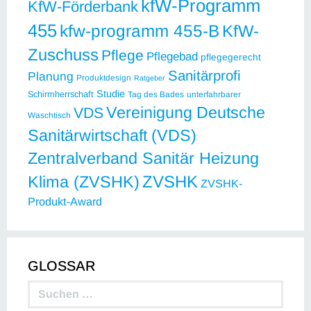
kfW-Programm
KfW-Förderbank
455
kfw-programm 455-B
KfW-
Zuschuss
Pflege
Pflegebad
pflegegerecht
Sanitärprofi
Planung
Produktdesign
Ratgeber
Studie
Schirmherrschaft
Tag des Bades
unterfahrbarer
Vereinigung Deutsche
VDS
Waschtisch
Sanitärwirtschaft (VDS)
Zentralverband Sanitär Heizung
ZVSHK
Klima (ZVSHK)
ZVSHK-
Produkt-Award
GLOSSAR