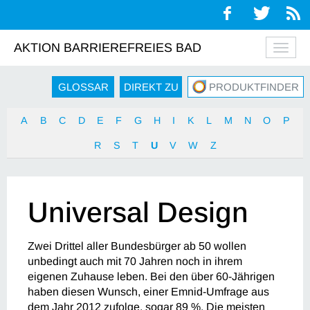
AKTION BARRIEREFREIES BAD
Navig
auskl
GLOSSAR
DIREKT ZU
PRODUKTFINDER
A
B
C
D
E
F
G
H
I
K
L
M
N
O
P
R
S
T
U
V
W
Z
Universal Design
Zwei Drittel aller Bundesbürger ab 50 wollen
unbedingt auch mit 70 Jahren noch in ihrem
eigenen Zuhause leben. Bei den über 60-Jährigen
haben diesen Wunsch, einer Emnid-Umfrage aus
dem Jahr 2012 zufolge, sogar 89 %. Die meisten