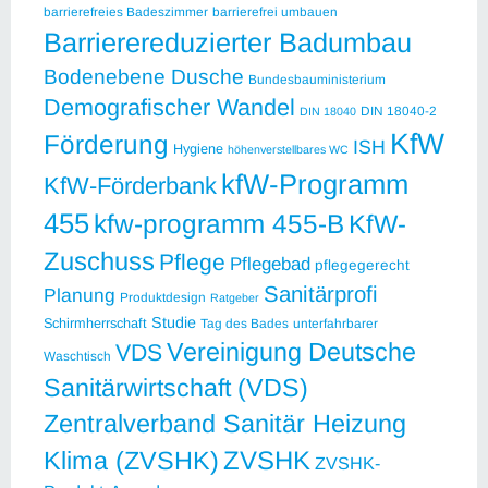
barrierefreies Badeszimmer
barrierefrei umbauen
Barrierereduzierter Badumbau
Bodenebene Dusche
Bundesbauministerium
Demografischer Wandel
DIN 18040-2
DIN 18040
KfW
Förderung
ISH
Hygiene
höhenverstellbares WC
kfW-Programm
KfW-Förderbank
455
kfw-programm 455-B
KfW-
Zuschuss
Pflege
Pflegebad
pflegegerecht
Sanitärprofi
Planung
Produktdesign
Ratgeber
Studie
Schirmherrschaft
Tag des Bades
unterfahrbarer
Vereinigung Deutsche
VDS
Waschtisch
Sanitärwirtschaft (VDS)
Zentralverband Sanitär Heizung
ZVSHK
Klima (ZVSHK)
ZVSHK-