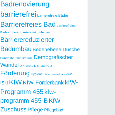
Badrenovierung
barrierefrei
barrierefreie Bäder
Barrierefreies Bad
barrierefreies
Badeszimmer
barrierefrei umbauen
Barrierereduzierter
Badumbau
Bodenebene Dusche
Demografischer
Bundesbauministerium
Wandel
DIN 18040-2
DIN 18040
Förderung
Hygiene
höhenverstellbares WC
KfW
kfW-
KfW-Förderbank
ISH
Programm 455
kfw-
programm 455-B
KfW-
Zuschuss
Pflege
Pflegebad