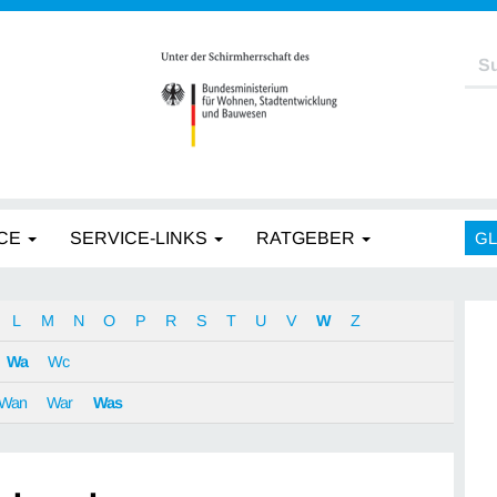
CE
SERVICE-LINKS
RATGEBER
G
L
M
N
O
P
R
S
T
U
V
W
Z
Wa
Wc
Wan
War
Was