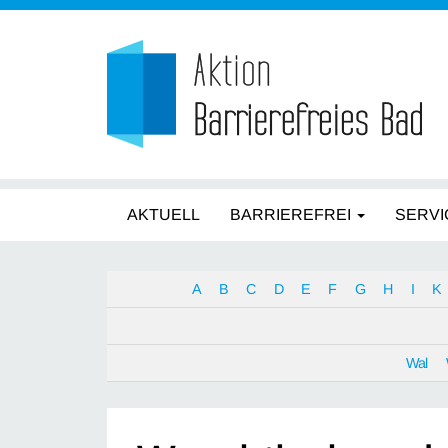
AKTUELL
BARRIEREFREI
SERVI
A
B
C
D
E
F
G
H
I
K
Wal