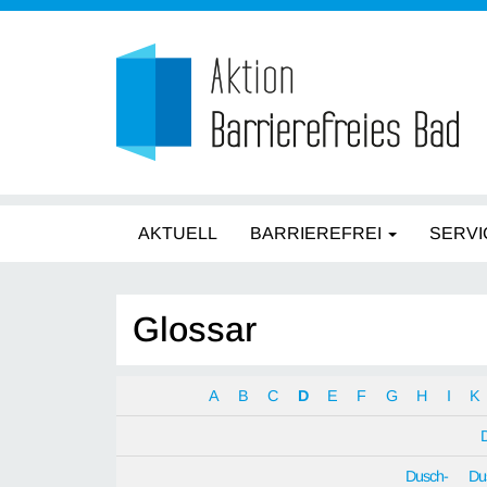
AKTUELL
BARRIEREFREI
SERVI
Glossar
A
B
C
D
E
F
G
H
I
K
Dusch-
Du