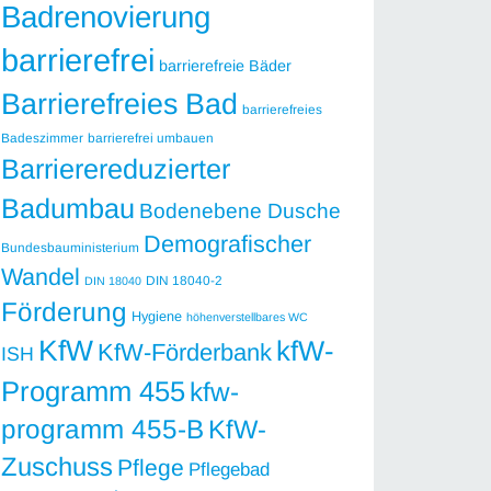
Badrenovierung
barrierefrei
barrierefreie Bäder
Barrierefreies Bad
barrierefreies
Badeszimmer
barrierefrei umbauen
Barrierereduzierter
Badumbau
Bodenebene Dusche
Demografischer
Bundesbauministerium
Wandel
DIN 18040-2
DIN 18040
Förderung
Hygiene
höhenverstellbares WC
KfW
kfW-
KfW-Förderbank
ISH
Programm 455
kfw-
programm 455-B
KfW-
Zuschuss
Pflege
Pflegebad