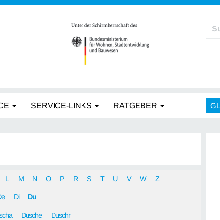
CE
SERVICE-LINKS
RATGEBER
G
L
M
N
O
P
R
S
T
U
V
W
Z
De
Di
Du
scha
Dusche
Duschr