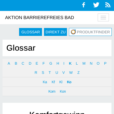
AKTION BARRIEREFREIES BAD
Navig
auskl
GLOSSAR
DIREKT ZU
PRODUKTFINDER
Glossar
A
B
C
D
E
F
G
H
I
K
L
M
N
O
P
R
S
T
U
V
W
Z
Ka
Kf
Kl
Ko
Kom
Kon