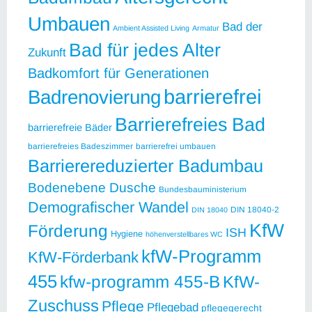
Umbauen
Bad der
Ambient Assisted Living
Armatur
Bad für jedes Alter
Zukunft
Badkomfort für Generationen
barrierefrei
Badrenovierung
Barrierefreies Bad
barrierefreie Bäder
barrierefreies Badeszimmer
barrierefrei umbauen
Barrierereduzierter Badumbau
Bodenebene Dusche
Bundesbauministerium
Demografischer Wandel
DIN 18040-2
DIN 18040
KfW
Förderung
ISH
Hygiene
höhenverstellbares WC
kfW-Programm
KfW-Förderbank
455
kfw-programm 455-B
KfW-
Zuschuss
Pflege
Pflegebad
pflegegerecht