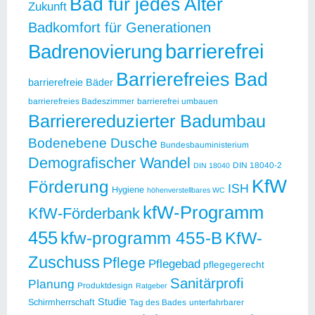
Bad für jedes Alter
Zukunft
Badkomfort für Generationen
barrierefrei
Badrenovierung
Barrierefreies Bad
barrierefreie Bäder
barrierefreies Badeszimmer
barrierefrei umbauen
Barrierereduzierter Badumbau
Bodenebene Dusche
Bundesbauministerium
Demografischer Wandel
DIN 18040-2
DIN 18040
KfW
Förderung
ISH
Hygiene
höhenverstellbares WC
kfW-Programm
KfW-Förderbank
455
kfw-programm 455-B
KfW-
Zuschuss
Pflege
Pflegebad
pflegegerecht
Sanitärprofi
Planung
Produktdesign
Ratgeber
Studie
Schirmherrschaft
Tag des Bades
unterfahrbarer