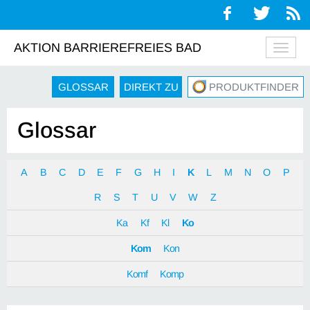
AKTION BARRIEREFREIES BAD
Navig
auskl
GLOSSAR
DIREKT ZU
PRODUKTFINDER
Glossar
A
B
C
D
E
F
G
H
I
K
L
M
N
O
P
R
S
T
U
V
W
Z
Ka
Kf
Kl
Ko
Kom
Kon
Komf
Komp