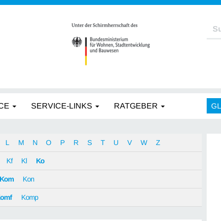
CE
SERVICE-LINKS
RATGEBER
G
L
M
N
O
P
R
S
T
U
V
W
Z
Kf
Kl
Ko
Kom
Kon
omf
Komp