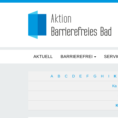
AKTUELL
BARRIEREFREI
SERVI
A
B
C
D
E
F
G
H
I
K
Ka
K