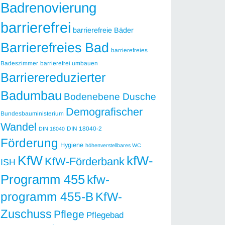
Badrenovierung
barrierefrei
barrierefreie Bäder
Barrierefreies Bad
barrierefreies
Badeszimmer
barrierefrei umbauen
Barrierereduzierter
Badumbau
Bodenebene Dusche
Demografischer
Bundesbauministerium
Wandel
DIN 18040-2
DIN 18040
Förderung
Hygiene
höhenverstellbares WC
KfW
kfW-
KfW-Förderbank
ISH
Programm 455
kfw-
programm 455-B
KfW-
Zuschuss
Pflege
Pflegebad