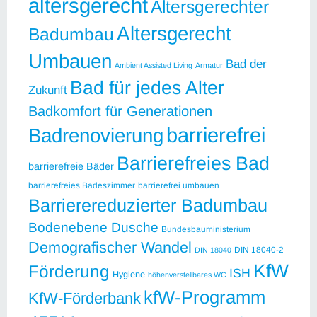
altersgerecht
Altersgerechter
Altersgerecht
Badumbau
Umbauen
Bad der
Ambient Assisted Living
Armatur
Bad für jedes Alter
Zukunft
Badkomfort für Generationen
barrierefrei
Badrenovierung
Barrierefreies Bad
barrierefreie Bäder
barrierefreies Badeszimmer
barrierefrei umbauen
Barrierereduzierter Badumbau
Bodenebene Dusche
Bundesbauministerium
Demografischer Wandel
DIN 18040-2
DIN 18040
KfW
Förderung
ISH
Hygiene
höhenverstellbares WC
kfW-Programm
KfW-Förderbank