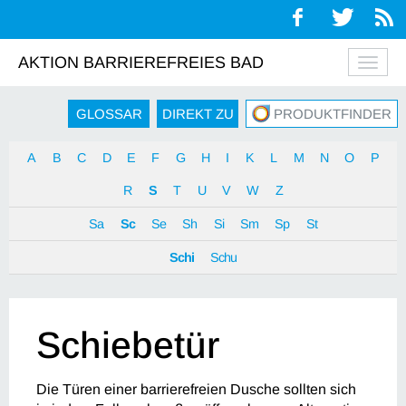
AKTION BARRIEREFREIES BAD
Navig
auskl
GLOSSAR
DIREKT ZU
PRODUKTFINDER
A
B
C
D
E
F
G
H
I
K
L
M
N
O
P
R
S
T
U
V
W
Z
Sa
Sc
Se
Sh
Si
Sm
Sp
St
Schi
Schu
Schiebetür
Die Türen einer barrierefreien Dusche sollten sich