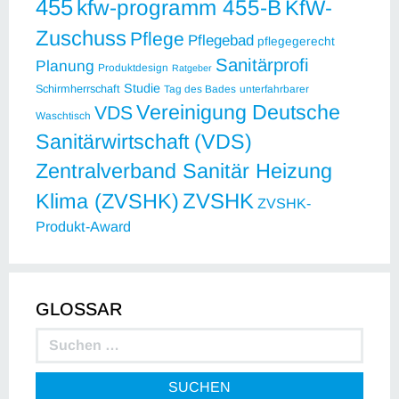
455
kfw-programm 455-B
KfW-
Zuschuss
Pflege
Pflegebad
pflegegerecht
Sanitärprofi
Planung
Produktdesign
Ratgeber
Studie
Schirmherrschaft
Tag des Bades
unterfahrbarer
Vereinigung Deutsche
VDS
Waschtisch
Sanitärwirtschaft (VDS)
Zentralverband Sanitär Heizung
ZVSHK
Klima (ZVSHK)
ZVSHK-
Produkt-Award
GLOSSAR
SUCHEN